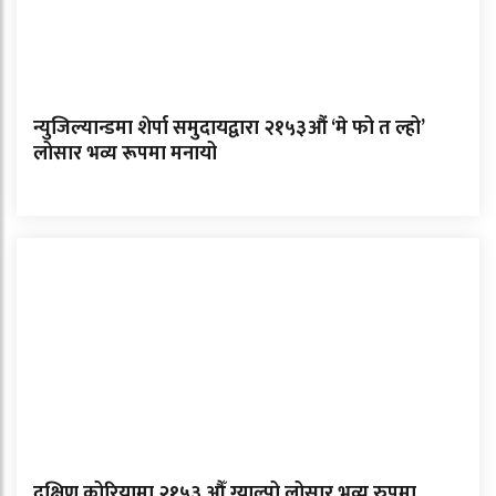
न्युजिल्यान्डमा शेर्पा समुदायद्वारा २१५३औं ‘मे फो त ल्हो’
लोसार भव्य रूपमा मनायो
दक्षिण कोरियामा २१५३ औँ ग्याल्पो लोसार भव्य रुपमा