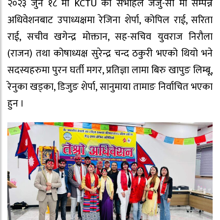
२०२३ जुन १८ मा KCTU को सभाहल जेजु-सी मा सम्पन्न
अधिवेशनबाट उपाध्यक्षमा रेजिना शेर्पा, कोपिल राई, सरिता
राई, सचीव खगेन्द्र मोक्तान, सह-सचिव युवराज निरौला
(राजन) तथा कोषाध्यक्ष सुरेन्द्र चन्द ठकुरी भएको थियो भने
सदस्यहरुमा पुरन घर्ती मगर, प्रतिज्ञा लामा बिरु खापुङ लिम्बू,
रेनुका खड्का, डिजुङ शेर्पा, सानुमाया तामाङ निर्वाचित भएका
हुन ।