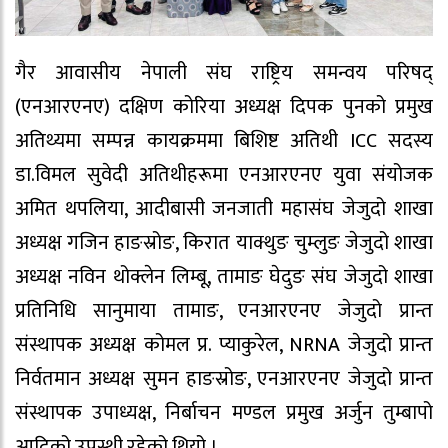
गैर आवासीय नेपाली संघ राष्ट्रिय समन्वय परिषद्
(एनआरएनए) दक्षिण कोरिया अध्यक्ष दिपक पुनको प्रमुख
अतिथ्यमा सम्पन्न कायक्रममा बिशिष्ट अतिथी ICC सदस्य
डा.विमल सुवेदी अतिथीहरूमा एनआरएनए युवा संयोजक
अमित थपलिया, आदीबासी जनजाती महासंघ जेजुदो शाखा
अध्यक्ष गजिन हाङस्रोङ, किरात याक्थुङ चुम्लुङ जेजुदो शाखा
अध्यक्ष नविन थोक्लेन लिम्बू, तामाङ घेदुङ संघ जेजुदो शाखा
प्रतिनिधि सानुमाया तामाङ, एनआरएनए जेजुदो प्रान्त
संस्थापक अध्यक्ष कोमल प्र. प्याकुरेल, NRNA जेजुदो प्रान्त
निर्वतमान अध्यक्ष सुमन हाङस्रोङ, एनआरएनए जेजुदो प्रान्त
संस्थापक उपाध्यक्ष, निर्बाचन मण्डल प्रमुख अर्जुन तुम्बापो
आदिको उपस्थी रहेको थियो ।