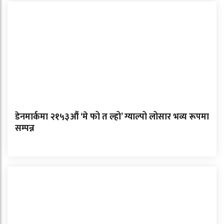
डेनमार्कमा २१५३औं ‘मे फो त ल्हो’ ग्याल्पो लोसार भव्य रूपमा
सम्पन्न