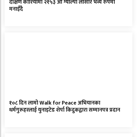
दक्षिण कोरियामा २१५३ औँ ग्याल्पो लोसार भव्य रुपमा
मनाइँदै
१०८ दिन लामो Walk for Peace अभियानका
धर्मगुरूहरलाई युनाइटेड शेर्पा किदुकद्वारा सम्मानपत्र प्रदान