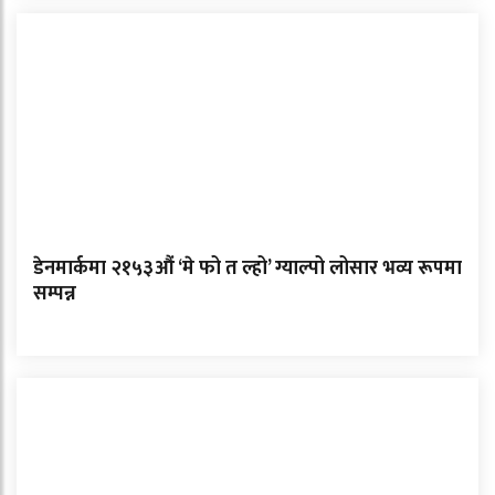
डेनमार्कमा २१५३औं ‘मे फो त ल्हो’ ग्याल्पो लोसार भव्य रूपमा
सम्पन्न