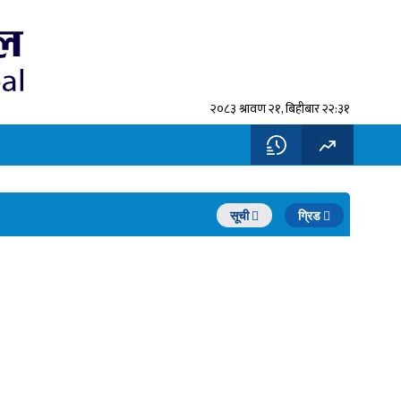
२०८३ श्रावण २१, बिहीबार २२:३१
सूची
ग्रिड