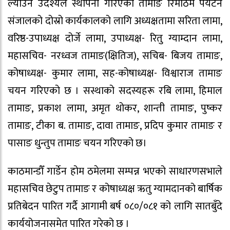
ल्याउने उदेश्यले स्थापना गरिएको तामाङ रिमठिम पर्यटन
संजालको दोस्रो कार्यकालको लागि अध्यक्षतामा सरिता लामा,
वरिष्ठ-उपाध्यक्ष दोर्जे लामा, उपाध्यक्ष- रितु ग्याम्दान लामा,
महासचिव- नरध्वज तामाङ(क्षितिज), सचिब- बिजय तामाङ,
कोषाध्यक्ष- कुमार लामा, सह-कोषाध्यक्ष- विश्वाराज तामाङ
चयन गरिएको छ । सस्थाको सदस्यहरू रबि लामा, हिमाल
तामाङ, प्रकाश लामा, अमृत थोकर, शान्ती तामाङ, पुष्कर
तामाङ, टीका ब. तामाङ, दावा तामाङ, प्रदिप कुमार तामाङ र
पासाङ धुन्तुप तामाङ चयन गरिएको छ।
काठमान्डौँ गार्डेन होम ठमेलमा सम्पन्न भएको साधारणसभाले
महासचिव छेटुप तामाङ र कोषाध्यक्ष ऋतु ग्यामदानको बार्षिक
प्रतिबेदन पारित गर्दै आगामी बर्ष ०८०/०८१ को लागि सातबुँदे
कार्ययोजनासमेत पारित गरेको छ ।