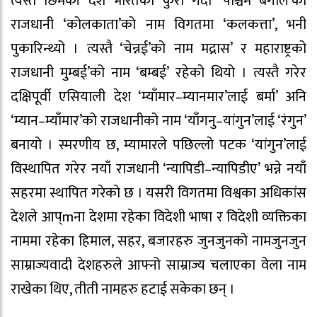
त्यस्तै छिमेकी देश भारतको कुरो गर्दा ‘पश्चिम बंगाल’को
राजधानी ‘कोलकाता’को नाम विगतमा ‘कलकत्ता’, भनी
पुकारिन्थ्यो । त्यस्तै ‘चेन्नई’को नाम मद्रास’ र महाराष्ट्रको
राजधानी मुम्बई’को नाम ‘बम्बई’ रहेको थियो । त्यस्तै गरेर
दक्षिपूर्वी एसियाली देश ‘म्याँमार–म्यानमार’लाई बर्मा’ अनि
‘म्यान–म्याँमार’को राजधानीको नाम ‘याँगनु–यांगुन’लाई ‘रंगुन’
बनायो । स्मरणीय छ, म्यामारले पछिल्लो पटक ‘यांगुन’लाई
विस्थापित गरेर नयाँ राजधानी ‘न्यापिडी–न्यापिडीए’ भन्ने नयाँ
सहरमा स्थापित गरेको छ । यसरी विगतमा विश्वका अधिकांस
देशले आप्mना देशमा रहेका विदेशी भाषा र विदेशी व्यक्तिका
नाममा रहेका हिमाल, सहर, बजारहरु जुनजुनको नामजुनजुन
साम्राज्यवादी देशहरुले आफ्नो साम्राज्य चलाएका वेला नाम
राखेका थिए, तीती नामहरु हटाई सकेका छन् ।