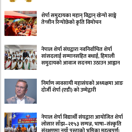
शेर्पा समुदायका महान् विद्वान् खेन्पो साङ्गे
तेन्जीन रिन्पोछेको कृति विमोचन
नेपाल शेर्पा संघद्वारा नवनिर्वाचित शेर्पा
सांसदलाई सम्मानसहित बधाई, हिमाली
समुदायको आवाज सदनमा उठाउन आह्वान
निर्माण व्यवसायी महासंघको अध्यक्षमा आङ
दोर्जी शेर्पा (एडी) को उम्मेद्वारी
नेपाल शेर्पा विद्यार्थी संघद्वारा आयोजित शेर्पा
लोसार साँझ–२१५३ सम्पन्न, भाषा–संस्कृति
संरक्षणमा नयाँ पुस्ताको भूमिका महत्वपूर्ण: