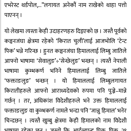
एभरेस्ट थर्डपोल,…”लगायत अनेकौं नाम राखेको थाहा पत्तो
पाएनन् ।
यो लेखमा त्यस्ता केही उदाहरणहरु दिइएको छ । जस्तै पूर्वको
कञ्चनजंघा क्षेत्रमा रहेको ‘किरात चुली’लाई आजभोलि ‘टेन्ट
पिक’ भन्ने गरिन्छ । हुनत कञ्चनजंघा हिमाललाई लिम्बु जातिले
आफ्नो भाषामा ‘सेवालुङ’÷‘सेन्छेलुङ’ भन्छन् । त्यस्तै नेपाली
भाषामा कुम्भकर्ण भनिने हिमाललाई लिम्बु जातिले
‘फक्ताङलुङ’ भन्छन् । यो हिमाललाई लिम्बुलगायत
किरातीहरुले आफ्नो आराध्यदेवको रुपमा पनि पुज्ने–मान्ने
गर्छन् । तर, अधिकांश विदेशीहरुले भने उक्त हिमाललाई
फक्ताङलुङ वा कुम्भकर्ण नामले भन्दा पनि ‘जान्नु हिमाल’ भनेर
चिन्दछन् । त्यस्तै खुम्बु क्षेत्रमा केही हिमालको नाम विदेशी
भाषामा रहेका छन । जस्तो कि, आईल्यान्ड पिक, पिक–२९