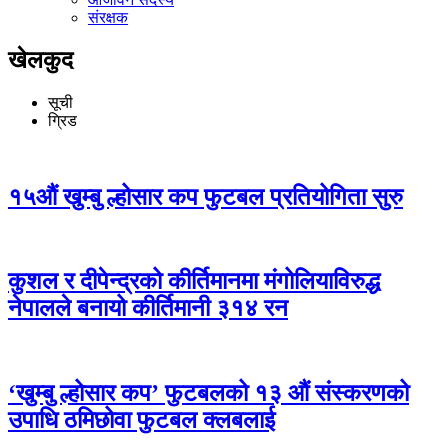
संरक्षक
खेलकुद
सूची
ग्रिड
१५औं खुम्बु ल्होसार कप फुटबल प्रतियोगिता सुरु
कुशल र दीपेन्द्रको कीर्तिमानमा मंगोलियाविरुद्ध
नेपालले बनायो कीर्तिमानी ३१४ रन
‘खुम्बु ल्होसार कप’ फुटबलको १३ औं संस्करणको
उपाधि ठमिछोवा फुटबल क्लबलाई