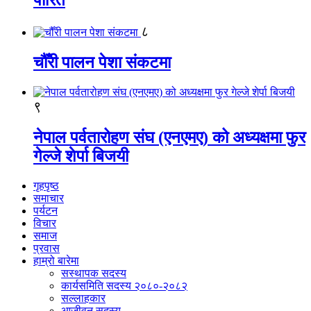
पारित
८
चौँरी पालन पेशा संकटमा
९
नेपाल पर्वतारोहण संघ (एनएमए) को अध्यक्षमा फुर
गेल्जे शेर्पा बिजयी
गृहपृष्ठ
समाचार
पर्यटन
विचार
समाज
प्रवास
हाम्रो बारेमा
सस्थापक सदस्य
कार्यसमिति सदस्य २०८०-२०८२
सल्लाहकार
आजीवन सदस्य