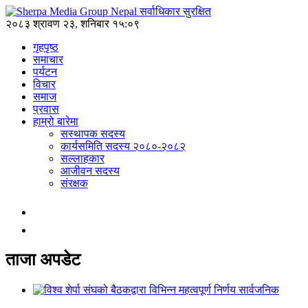
२०८३ श्रावण २३, शनिबार १५:०९
गृहपृष्ठ
समाचार
पर्यटन
विचार
समाज
प्रवास
हाम्रो बारेमा
सस्थापक सदस्य
कार्यसमिति सदस्य २०८०-२०८२
सल्लाहकार
आजीवन सदस्य
संरक्षक
ताजा अपडेट