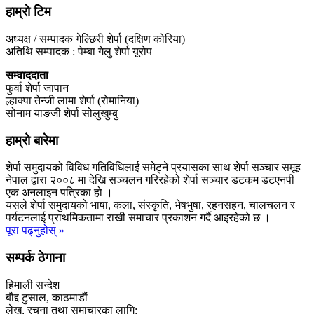
हाम्राे टिम
अध्यक्ष / सम्पादक गेल्छिरी शेर्पा (दक्षिण कोरिया)
अतिथि सम्पादक : पेम्बा गेलु शेर्पा यूरोप
सम्वाददाता
फुर्वा शेर्पा जापान
ल्हाक्पा तेन्जी लामा शेर्पा (रोमानिया)
सोनाम याङजी शेर्पा सोलुखुम्बु
हाम्रो बारेमा
शेर्पा समुदायको विविध गतिविधिलाई समेट्ने प्रयासका साथ शेर्पा सञ्चार समूह
नेपाल द्वारा २००८ मा देखि सञ्चलन गरिरहेको शेर्पा सञ्चार डटकम डटएनपी
एक अनलाइन पत्रिका हो ।
यसले शेर्पा समुदायको भाषा, कला, संस्कृति, भेषभुषा, रहनसहन, चालचलन र
पर्यटनलाई प्राथमिकतामा राखी समाचार प्रकाशन गर्दै आइरहेको छ ।
पूरा पढ्नुहोस् »
सम्पर्क ठेगाना
हिमाली सन्देश
बौद्द टुसाल, काठमाडाैं
लेख, रचना तथा समाचारका लागि: