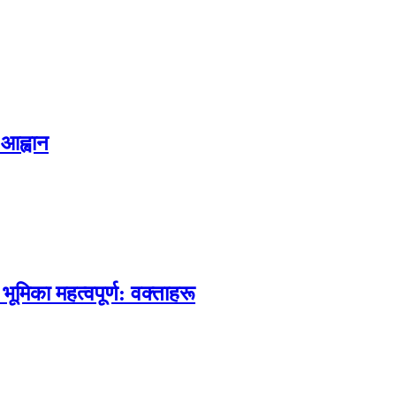
 आह्वान
 भूमिका महत्वपूर्ण: वक्ताहरू