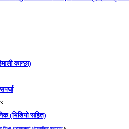
(हिमाली कान्छा)
सपर्धा
४
वजनिक (भिडियो सहित)
५