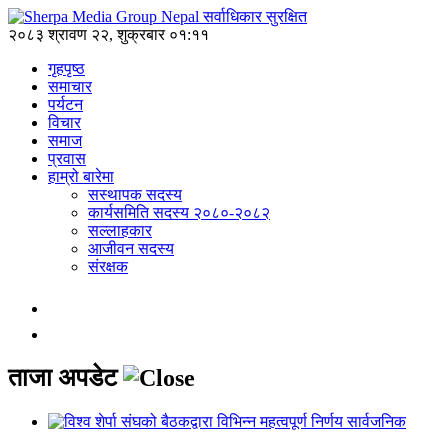
२०८३ श्रावण २२, शुक्रबार ०१:११
गृहपृष्ठ
समाचार
पर्यटन
विचार
समाज
प्रवास
हाम्रो बारेमा
सस्थापक सदस्य
कार्यसमिति सदस्य २०८०-२०८२
सल्लाहकार
आजीवन सदस्य
संरक्षक
ताजा अपडेट