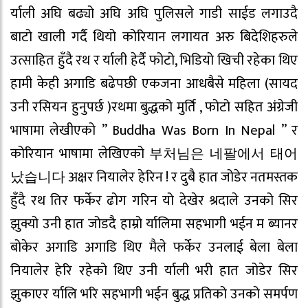
र्याली अघि बढ्यो अघि अघि पुलिसले गाडी साईड लगाउदै
बाटो खाली गर्दै थियो कोरियान लगायत अरु बिदेशिहरुले
उत्साहित हुँदै रथ र र्याली हेर्दै फोटो, भिडियो खिची रहेका थिए
हामी केही अगाडि बढेपछी एकजना आधबैसे महिला (सायद
उनी रसियन हुनुपर्छ )रथमा बुद्धको मुर्ति , फोटो सहित अंग्रेजी
भाषामा लेखीएको ” Buddha Was Born In Nepal ” र
कोरियान भाषामा लेखिएको 부처님은 네팔에서 태어
났습니다 अक्षर नियालेर हेरिन ! र दुबै हात जोडेर नतमस्तक
हुँदै रथ तिर फर्केर ढोग गरिन यो देखेर श्रदाले उनको सिर
झुक्यो उनी हात जोडदै हाम्रो र्यालिमा सहभागी भईन म ब्यानर
बोकेर अगाडि अगाडि थिए मैले फर्केर उनलाई बेला बेला
नियालेर हेरि रहेको थिए उनी र्याली भरी हात जोडेर सिर
झुकाएर र्यालि भरि सहभागी भईन बुद्ध प्रतिको उनको समर्पण