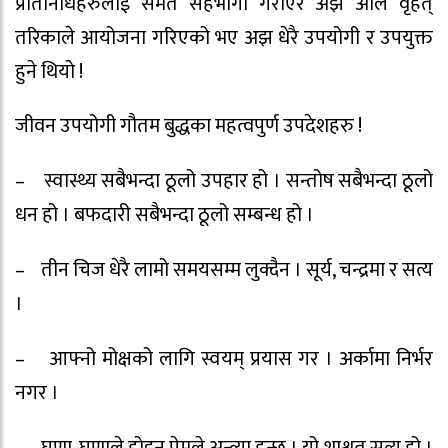
प्रतिनिधिहरुलाई समेत सहभागी गराएर अझ अलि वृहत्
तरिकाले आयोजना गरिएको भए अझ धेरै उपयोगी र उपयुक्त
हुने थियो !
जीवन उपयोगी गौतम बुद्धका महत्वपुर्ण उपदेशहरु !
– स्वास्थ्य सबैभन्दा ठूलो उपहार हो । सन्तोष सबैभन्दा ठूलो
धन हो । बफदारी सबैभन्दा ठूलो सम्बन्ध हो ।
– तीन चिज धेरै लामो समयसम्म लुक्दैन । सूर्य, चन्द्रमा र सत्य
।
– आफ्नो मोक्षको लागि स्वयम् प्रयास गर । अर्कामा निर्भर
नगर ।
– घृणा, घृणाले होइन प्रेमले अन्त्या हुन्छ । यो शाश्वत सत्य हो ।