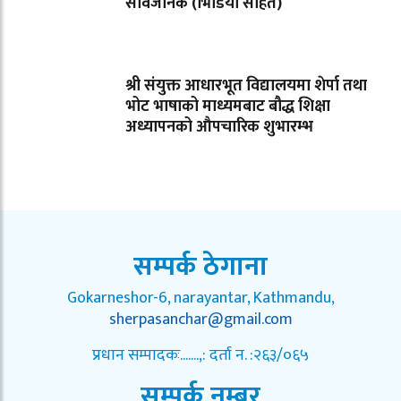
सार्वजनिक (भिडियो सहित)
श्री संयुक्त आधारभूत विद्यालयमा शेर्पा तथा
भोट भाषाको माध्यमबाट बौद्ध शिक्षा
अध्यापनको औपचारिक शुभारम्भ
सम्पर्क ठेगाना
Gokarneshor-6, narayantar, Kathmandu,
sherpasanchar@gmail.com
प्रधान सम्पादकः.......,: दर्ता न. :२६३/०६५
सम्पर्क नम्बर